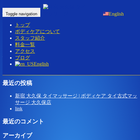
駅を出たら、左に曲がってください。
English
Toggle navigation
トップ
Home
-
-
駅を出…
ボディケアについて
スタッフ紹介
料金一覧
アクセス
駅を出たら、左に曲がってください。
ブログ
English
最近の投稿
新宿 大久保 タイマッサージ | ボディケア タイ古式マッ
サージ 大久保店
link
最近のコメント
アーカイブ