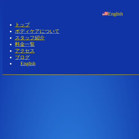
ボディケア タイ古式マッサージ｜新宿
English
新大久保 タイマッサージ
トップ
ボディケアについて
Home
-
-
ボディ…
スタッフ紹介
料金一覧
アクセス
Toggle navigation
ブログ
English