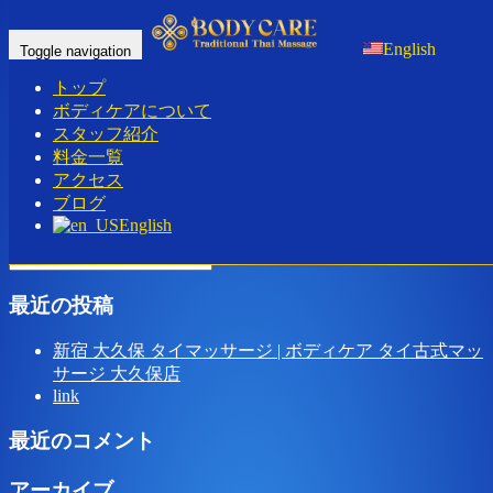
Home
-
ミキ(…
English
Toggle navigation
トップ
ボディケアについて
スタッフ紹介
料金一覧
ミキ(Miki)ボディケア タイ古式マッサージ｜新宿 新大久保
アクセス
ブログ
タイマッサージ
English
最近の投稿
新宿 大久保 タイマッサージ | ボディケア タイ古式マッ
サージ 大久保店
link
最近のコメント
アーカイブ